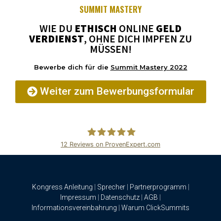
SUMMIT MASTERY
WIE DU
ETHISCH
ONLINE
GELD
VERDIENST
, OHNE DICH IMPFEN ZU
MÜSSEN!
Bewerbe dich für die
Summit Mastery 2022
Weiter zum Bewerbungsformular
12
Reviews on ProvenExpert.com
ClickSummits
Kongress Anleitung
|
Sprecher
|
Partnerprogramm
|
Impressum
|
Datenschutz
|
AGB
|
Informationsvereinbahrung
|
Warum ClickSummits