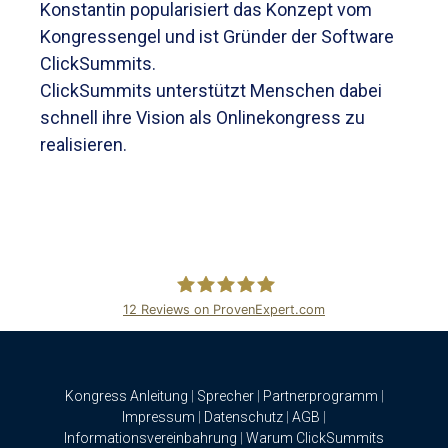
Konstantin popularisiert das Konzept vom
Kongressengel und ist Gründer der Software
ClickSummits.
ClickSummits unterstützt Menschen dabei
schnell ihre Vision als Onlinekongress zu
realisieren.
12
Reviews on ProvenExpert.com
ClickSummits
Kongress Anleitung
|
Sprecher
|
Partnerprogramm
|
Impressum
|
Datenschutz
|
AGB
|
Informationsvereinbahrung
|
Warum ClickSummits