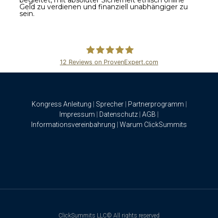
Geld zu verdienen und finanziell unabhängiger zu
sein.
12
Reviews on ProvenExpert.com
ClickSummits
Kongress Anleitung
|
Sprecher
|
Partnerprogramm
|
Impressum
|
Datenschutz
|
AGB
|
Informationsvereinbahrung
|
Warum ClickSummits
ClickSummits LLC© All rights reserved