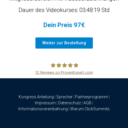
Dauer des Videokurses: 03:48:19 Std
Dein Preis 97€
Weiter zur Bestellung
12
Reviews on ProvenExpert.com
ClickSummits
Kongress Anleitung
|
Sprecher
|
Partnerprogramm
|
Impressum
|
Datenschutz
|
AGB
|
Informationsvereinbahrung
|
Warum ClickSummits