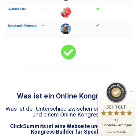
Kundenbewertungen und Erfahrungen zu
ClickSummits
SEHR GUT
%
100
Empfehlungen auf
ProvenExpert.com
5,00
/
4,96
Was ist ein Online Kongress...?
3
9
Bewertungen auf
1
Bewertungen von
SEHR GUT
Was ist der Unterschied zwischen einer Webseite
ProvenExpert.com
anderen Quelle
und einem Online Kongress?
12
Blick aufs ProvenExpert-Profil werfen
Kundenbewertungen
ClickSummits ist eine Webseite und ein Online
06.08.2026
Kongress Builder für Speaker.
Authentizität