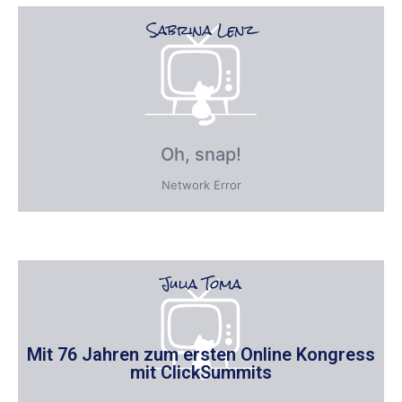
Sabrina Lenz
Julia Toma
Mit 76 Jahren zum ersten Online Kongress
mit ClickSummits