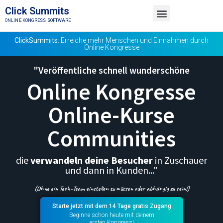
Click Summits
ONLINE KONGRESS SOFTWARE
TESTE KOSTENLOS
MEMBER LOGIN
ClickSummits
: Erreiche mehr Menschen und Einnahmen durch
Online Kongresse
"Veröffentliche schnell wunderschöne
Online Kongresse
Online-Kurse
Communities
die
verwandeln deine Besucher
in Zuschauer
und dann in Kunden..."
(Ohne ein Tech-Team einstellen zu müssen oder abhängig zu sein!)
Starte jetzt mit dem 14 Tage gratis Zugang
Beginne schon heute mit deinem
ersten Kongress!