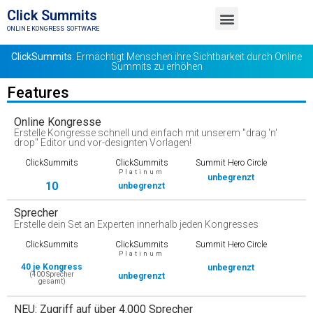
Click Summits
ONLINE KONGRESS SOFTWARE
TESTE KOSTENLOS
MEMBER LOGIN
ClickSummits
: Ermächtigt Menschen ihre Sichtbarkeit durch Online
Summits zu erhöhen
Features
Online Kongresse
Erstelle Kongresse schnell und einfach mit unserem "drag 'n'
drop" Editor und vor-designten Vorlagen!
ClickSummits
ClickSummits
Summit Hero Circle
Platinum
unbegrenzt
10
unbegrenzt
Sprecher
Erstelle dein Set an Experten innerhalb jeden Kongresses
ClickSummits
ClickSummits
Summit Hero Circle
Platinum
40 je Kongress
unbegrenzt
(400 Sprecher
unbegrenzt
gesamt)
NEU: Zugriff auf über 4.000 Sprecher