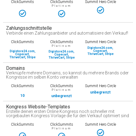
ClickSummits
ClickSummits
Summit Hero Circle
Platinum
Zahlungsschnittstelle
Verbinde einen Zahlungsanbieter und automatisiere den Verkauf!
ClickSummits
ClickSummits
Summit Hero Circle
Platinum
Digistore24.com,
Copecart,
Digistore24.com,
Digistore24.com,
ThriveCart, Stripe
Copecart,
Copecart,
ThriveCart, Stripe
ThriveCart, Stripe
Domains
Verknüpfe mehrere Domains, so kannst du mehrere Brands oder
Kongresse im selben Konto verwalten
ClickSummits
ClickSummits
Summit Hero Circle
Platinum
unbegrenzt
10
unbegrenzt
Kongress Website-Templates
Erstelle deinen ersten Online Kongress noch schneller mit
vorgebauten Kongress Vorlage die für den Verkauf optimiert sind
ClickSummits
ClickSummits
Summit Hero Circle
Platinum