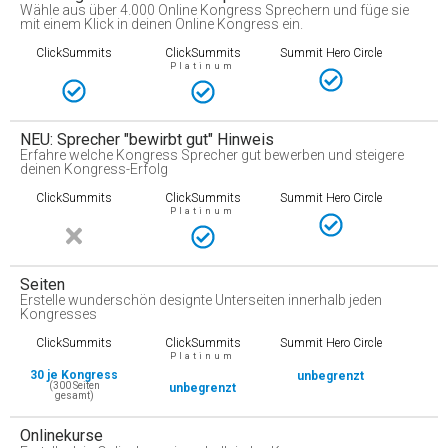
Wähle aus über 4.000 Online Kongress Sprechern und füge sie
mit einem Klick in deinen Online Kongress ein.
ClickSummits
ClickSummits
Summit Hero Circle
Platinum
NEU: Sprecher "bewirbt gut" Hinweis
Erfahre welche Kongress Sprecher gut bewerben und steigere
deinen Kongress-Erfolg
ClickSummits
ClickSummits
Summit Hero Circle
Platinum
Seiten
Erstelle wunderschön designte Unterseiten innerhalb jeden
Kongresses
ClickSummits
ClickSummits
Summit Hero Circle
Platinum
30 je Kongress
unbegrenzt
(300 Seiten
unbegrenzt
gesamt)
Onlinekurse