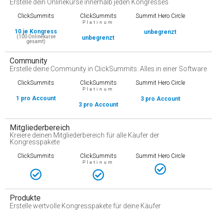
Erstelle dein Onlinekurse innerhalb jeden Kongresses
ClickSummits
ClickSummits
Summit Hero Circle
Platinum
10 je Kongress
unbegrenzt
(100 Onlinekurse
unbegrenzt
gesamt)
Community
Erstelle deine Community in ClickSummits. Alles in einer Software
ClickSummits
ClickSummits
Summit Hero Circle
Platinum
1 pro Account
3 pro Account​​
3 pro Account​
Mitgliederbereich
Kreiere deinen Mitgliederbereich für alle Käufer der
Kongresspakete
ClickSummits
ClickSummits
Summit Hero Circle
Platinum
Produkte
Erstelle wertvolle Kongresspakete für deine Käufer