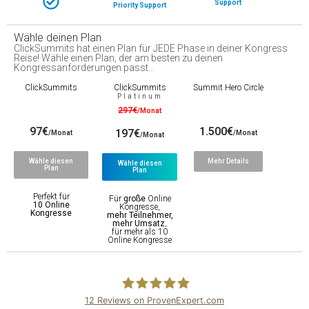
Support
Priority Support
Wähle deinen Plan
ClickSummits hat einen Plan für JEDE Phase in deiner Kongress
Reise! Wähle einen Plan, der am besten zu deinen
Kongressanforderungen passt...
ClickSummits
ClickSummits
Summit Hero Circle
Platinum
297€
/Monat
97€
1.500€
197€
/Monat
/Monat
/Monat
Wähle diesen
Mehr Details
Wähle diesen
Plan
Plan
Perfekt für
Für
große
Online
10 Online
Kongresse,
Kongresse
mehr Teilnehmer,
mehr Umsatz
,
für mehr als 10
Online Kongresse
12
Reviews on ProvenExpert.com