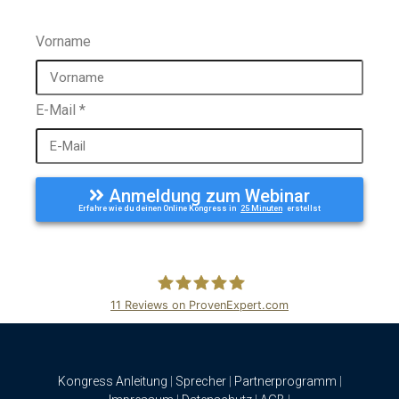
Vorname
E-Mail
*
Anmeldung zum Webinar
Erfahre wie du deinen Online Kongress in
25 Minuten
erstellst
11
Reviews on ProvenExpert.com
ClickSummits
Kongress Anleitung
|
Sprecher
|
Partnerprogramm
|